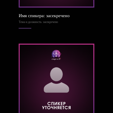
Имя спикера: засекречено
Тема и должность: засекречено