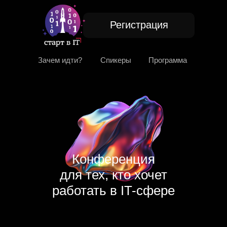
Регистрация
Зачем идти?
Зачем идти?
Спикеры
Спикеры
Программа
Программа
Конференция
для тех, кто хочет
работать в IT-сфере