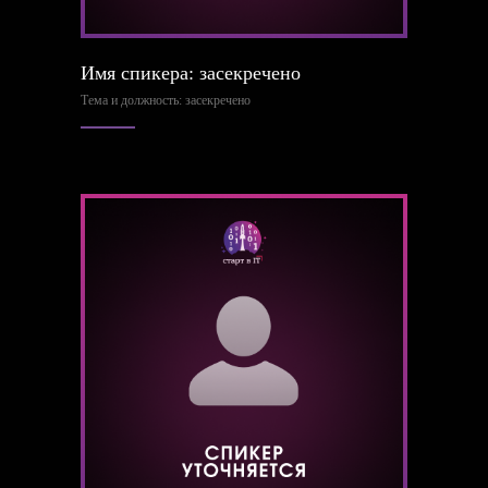
Имя спикера: засекречено
Тема и должность: засекречено