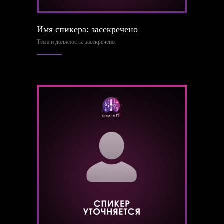
Имя спикера: засекречено
Тема и должность: засекречено