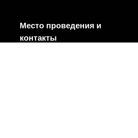
Место проведения и
контакты
Адрес и место проведения
конференции:
ул. Аэровокзальная, 10, Красноярск,
Красноярский край,
МТБЦ Пилот.
Мы на связи:
+7 (391) 216-75-65