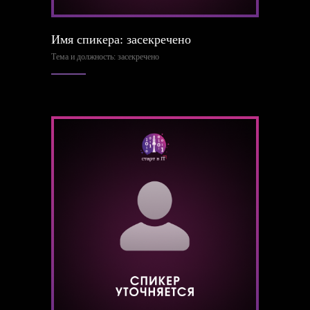
Имя спикера: засекречено
Тема и должность: засекречено