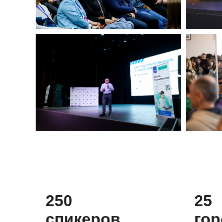
250
25
спикеров
го