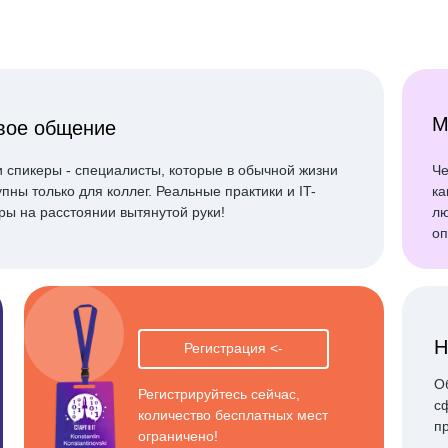
М
вое общение
 спикеры - специалисты, которые в обычной жизни
Че
упны только для коллег. Реальные практики и IT-
ка
ры на расстоянии вытянутой руки!
лю
оп
Н
Регистрация <-
О
Регистрируйтесь сейчас,
с
количество бесплатных мест
п
ограничено!