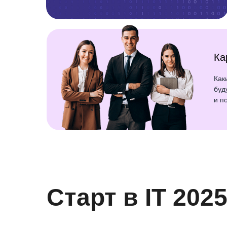
Ка
Как
буд
и п
Старт в IT 202