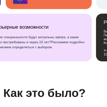
Р
рьерные возможности
В
П
ие специальности будут актуальны завтра, а какие
во
ут востребованы и через 10 лет?Расскажем подробно
К
оможем определиться с выбором.
У
1
5 Как это было?