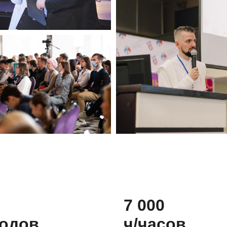
7 000
родов
ч/часов